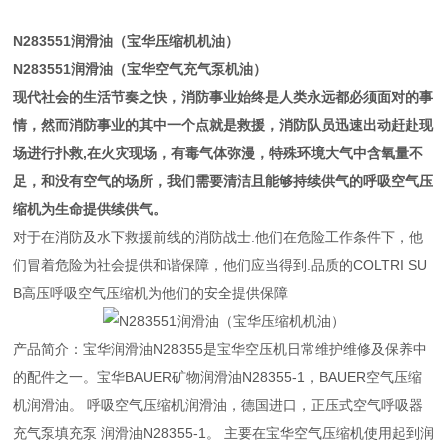
N283551润滑油（宝华压缩机机油）
N283551润滑油（宝华空气充气泵机油）
现代社会的生活节奏之快，消防事业始终是人类永远都必须面对的事
情，然而消防事业的其中一个点就是救援，消防队员迅速出动赶赴现
场进行扑救,在火灾现场，有毒气体弥漫，特殊环境大气中含氧量不
足，和没有空气的场所，我们需要清洁且能够持续供气的呼吸空气压
缩机为生命提供续供气。
对于在消防及水下救援前线的消防战士.他们在危险工作条件下，他
们冒着危险为社会提供和谐保障，他们应当得到.品质的COLTRI SU
B高压呼吸空气压缩机为他们的安全提供保障
产品简介：宝华润滑油N28355是宝华空压机日常维护维修及保养中
的配件之一。宝华BAUER矿物润滑油N28355-1，BAUER空气压缩
机润滑油。 呼吸空气压缩机润滑油，德国进口，正压式空气呼吸器
充气泵填充泵 润滑油N28355-1。 主要在宝华空气压缩机使用起到润