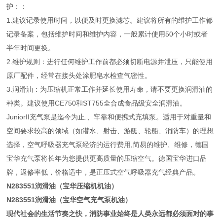
护：：
1.建议记录使用时间，以便及时更换滤芯。建议将所有的维护工作都
记录备案，包括维护时间和维护内容，一般累计使用50个小时或者
半年时间更换。
2.维护规则：进行任何维护工作前都必须切断电源并泄压，只能使用
原厂配件，经常在接头处涂肥皂水检查气密性。
3.润滑油：为压缩机正常工作并延长使用寿命，请不要更换润滑油的
种类。建议使用CE750和ST755全合成食品级安全润滑油。
JuniorII充气泵是迄今为止.、牢靠和便携式充填泵。适用于对重量和
空间要求较高的领域（如潜水、射击、游艇、轮船、消防车）的理想
选择，空气呼吸器充气泵经济的运行费用,简易的维护、维修，德国
宝华充气泵将长年为您提供更高质量的压缩空气。德国宝华进口品
牌，返修率低，价格适中，是正压式空气呼吸器充气经典产品。
N283551润滑油（宝华压缩机机油）
N283551润滑油（宝华空气充气泵机油）
现代社会的生活节奏之快，消防事业始终是人类永远都必须面对的事