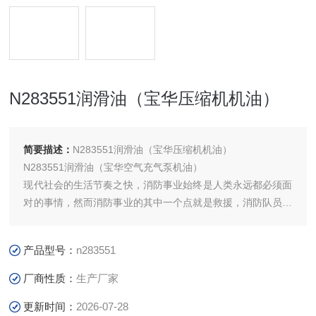
N283551润滑油（宝华压缩机机油）
简要描述：
N283551润滑油（宝华压缩机机油）
N283551润滑油（宝华空气充气泵机油）
现代社会的生活节奏之快，消防事业始终是人类永远都必须面
对的事情，然而消防事业的其中一个点就是救援，消防队员迅
速出动赶赴现场进行扑救,在火灾现场，有毒气体弥漫，特殊
环境大气中含氧量不足，和没有空气的场所，我们需要清洁且
产品型号：
n283551
能够持续供气的呼吸空气压缩机为生命提供续供气。
厂商性质：
生产厂家
更新时间：
2026-07-28