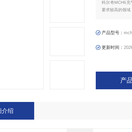
科尔奇MCH6
要求较高的领域
器充气泵经济的
提供更高质量的
压式空气呼吸器
产品型号：
mch
更新时间：
202
产
细介绍