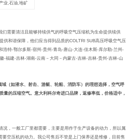
产业,石油,地矿
我们需要清洁且能够持续供气的呼吸空气压缩机为生命提供续供
和谐保障，他们应当得到品质的COLTRI SUB高压呼吸空气压
特-鄂尔多斯-宿州-贵州-青岛-唐山-大连-佳木斯-库尔勒-兰州-
安徽-福建-吉林-湖南-云南－大同－内蒙古-吉林-吉林-贵州-吉林-山
领域（如潜水、射击、游艇、轮船、消防车）的理想选择，空气呼
高质量的压缩空气。意大利科尔奇进口品牌，返修率低，价格适中，
一般情况，一般工厂里都需要，主要是用作于生产设备的动力，所以属
需要空压机的动力。我公司售后不管是上门保养还是维修，目前售