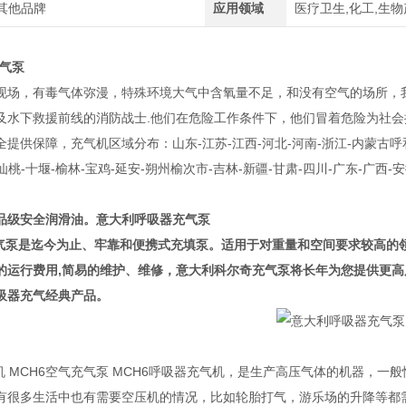
其他品牌
应用领域
医疗卫生,化工,生物
充气泵
现场，有毒气体弥漫，特殊环境大气中含氧量不足，和没有空气的场所，
及水下救援前线的消防战士.他们在危险工作条件下，他们冒着危险为社会提供
提供保障，充气机区域分布：山东-江苏-江西-河北-河南-浙江-内蒙古呼和浩
仙桃-十堰-榆林-宝鸡-延安-朔州榆次市-吉林-新疆-甘肃-四川-广东-广西-
食品级安全润滑油。
意大利呼吸器充气泵
充气泵是迄今为止、牢靠和便携式充填泵。适用于对重量和空间要求较高的
的运行费用,简易的维护、维修，意大利科尔奇充气泵将长年为您提供更
吸器充气经典产品。
缩机 MCH6空气充气泵 MCH6呼吸器充气机，是生产高压气体的机器，
有很多生活中也有需要空压机的情况，比如轮胎打气，游乐场的升降等都