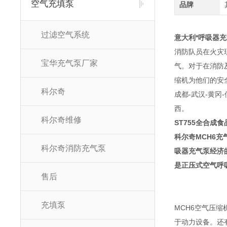
空气充填泵
品牌
过滤空气系统
意大利*呼吸器
消防队员在火灾
宝华充气泵厂家
气。对于在消防
缩机为他们的安全
科尔奇
成都-武汉-黄冈-
西。
科尔奇维修
ST755全合成
科尔奇MCH6
科尔奇消防充气泵
吸器充气泵经济
是正压式空气呼
售后
充填泵
MCH6空气压
于动力设备。还