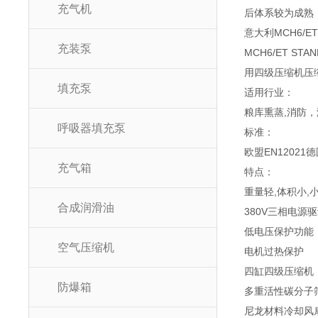
充气机
后体系较为成熟
意大利MCH6/ET
充装泵
MCH6/ET 
用四级压缩机压缩
填充泵
适用行业：
粮库熏蒸,消防
呼吸器填充泵
标准：
欧盟EN12021德国
充气箱
特点：
重量轻,体积小,
合成润滑油
380V三相电源
低电压保护功能
空气压缩机
电机过热保护
四缸四级压缩机
防爆箱
多重活性碳分子
尼龙材料冷却风