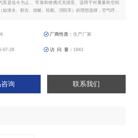
充气泵是迄今为止.、牢靠和便携式充填泵。适用于对重量和空间
（如潜水、射击、游艇、轮船、消防车）的理想选择，空气呼吸
运行费用,简易的维护、维修，意大利科尔奇充气泵将长年为您
压缩空气。意大利科尔奇进口品牌，返修率低，价格适中，是正
充气经典产品。
6
厂商性质：
生产厂家
6-07-28
访 问 量：
1843
品咨询
联系我们