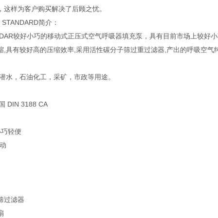
，这样为客户购买解决了后顾之忧。
 STANDARD简介：
STANDAR较好小巧的移动式正压式空气呼吸器填充泵，具有目前市场上较
,具有较好高的压缩效率,采用活性碳分子筛过重过滤器,产出的呼吸空气纯净无
，潜水，石油化工，采矿，市政等用途。
 DIN 3188 CA
小巧轻便
驱动
筛过滤器
扇