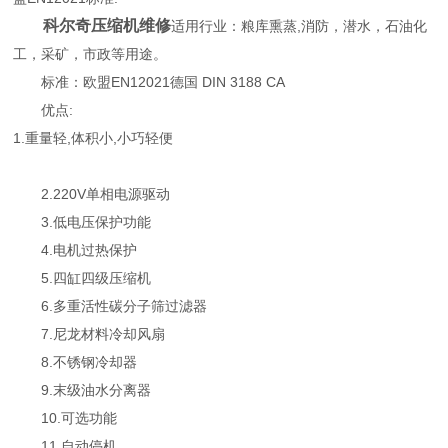
科尔奇压缩机维修
适用行业：粮库熏蒸,消防，潜水，石油化
工，采矿，市政等用途。
标准：欧盟EN12021德国 DIN 3188 CA
优点:
1.重量轻,体积小,小巧轻便
2.220V单相电源驱动
3.低电压保护功能
4.电机过热保护
5.四缸四级压缩机
6.多重活性碳分子筛过滤器
7.尼龙材料冷却风扇
8.不锈钢冷却器
9.末级油水分离器
10.可选功能
11.自动停机