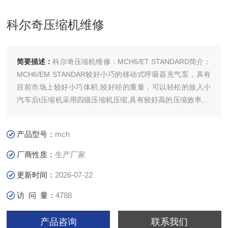
科尔奇压缩机维修
简要描述：
科尔奇压缩机维修：MCH6/ET STANDARD简介：
MCH6/EM STANDAR较好小巧的移动式呼吸器充气泵，具有
目前市场上较好小巧体积,较好轻的重量，可以轻松的放入小
汽车后t压缩机采用四级压缩机压缩,具有较好高的压缩效率,采
用活性碳分子筛过重过滤器,产出的呼吸空气纯净无异味,符合
欧盟EN12021标准.
产品型号：
mch
适用行业：粮库熏蒸,消防，潜水，石油化工，采矿，市政等
用途。
厂商性质：
生产厂家
标准：欧盟EN1
更新时间：
2026-07-22
访 问 量：
4788
产品咨询
联系我们