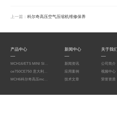
上一篇：
科尔奇高压空气压缩机维修保养
产品中心
新闻中心
关于我
MCH16/ETS MINI SILENT EVO呼吸空气压缩机
新闻资讯
公司简介
ce750CE750 意大利科尔奇CE750合成润滑油 coltri
应用案例
视频中心
MCH6科尔奇高压mch6正压式空气充气泵
技术文章
荣誉资质
版权所有 © 2026 山东莫尔斯电气科技有限公司
备案号：鲁ICP备20