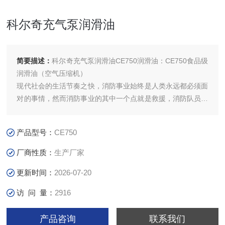
科尔奇充气泵润滑油
简要描述：
科尔奇充气泵润滑油CE750润滑油：CE750食品级
润滑油（空气压缩机）
现代社会的生活节奏之快，消防事业始终是人类永远都必须面
对的事情，然而消防事业的其中一个点就是救援，消防队员迅
速出动赶赴现场进行扑救,在火灾现场，有毒气体弥漫，特殊
环境大气中含氧量不足，和没有空气的场所，我们需要清洁且
产品型号：
CE750
能够持续供气的呼吸空气压缩机为生命提供续供气。
厂商性质：
生产厂家
更新时间：
2026-07-20
访 问 量：
2916
产品咨询
联系我们