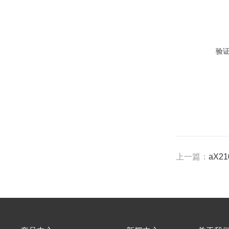
验
上一篇：
aX2