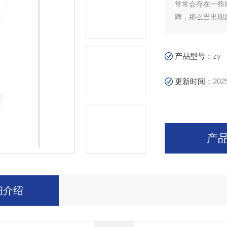
常常会存在一些
障，那么当出现
的一些维修知识
：面罩漏气
这种情况可能是
产品型号：
zy
位之间的密封性
更新时间：
202
产
细介绍