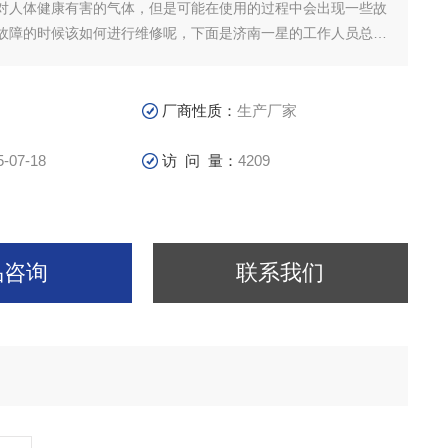
对人体健康有害的气体，但是可能在使用的过程中会出现一些故
故障的时候该如何进行维修呢，下面是济南一星的工作人员总结
：
由佩戴不正确造成的，这个时候你就需要检查面罩与脸部各个部
厂商性质：
生产厂家
是否良好，重新按照正确方法佩戴面罩，直至不会出
5-07-18
访 问 量：
4209
品咨询
联系我们