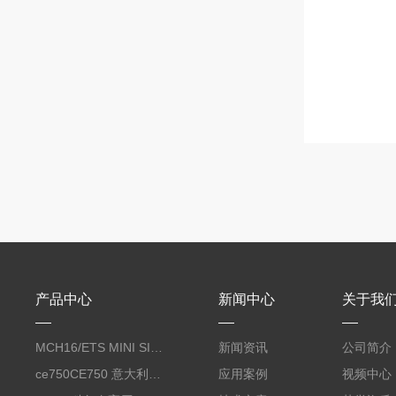
产品中心
新闻中心
关于我
MCH16/ETS MINI SILENT EVO呼吸空气压缩机
新闻资讯
公司简介
ce750CE750 意大利科尔奇CE750合成润滑油 coltri
应用案例
视频中心