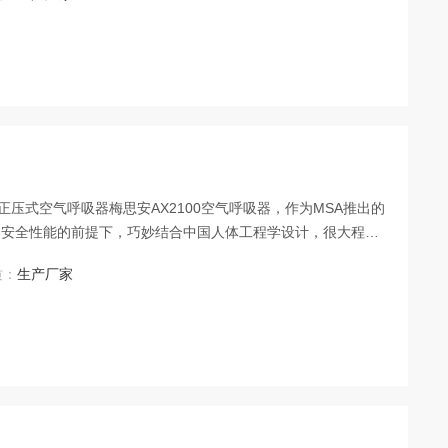
，更进一步提高用户体验。可广泛用
器安全性能的前提下，巧妙结合中国人体工程学设计，很大程度
供气阀，增大供气流量；增加旁通功能，提供多一倍的安全防
质：
生产厂家
带，方便互换操作等诸多改进，更进一步提高用户体验。可广泛