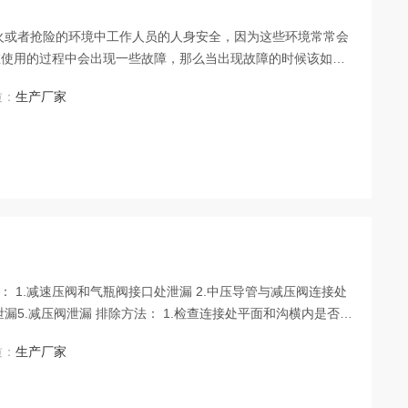
在使用的过程中会出现一些故障，那么当出现故障的时候该如何
正确造成的，这个
质：
生产厂家
的密封性是否良好，重新按照正确方法佩戴面罩，直至不会出
干净 2.检查O形圈是否完好.若O形圈损
质：
生产厂家
圈,若有异物则去除干净 3.检查供气阀上的