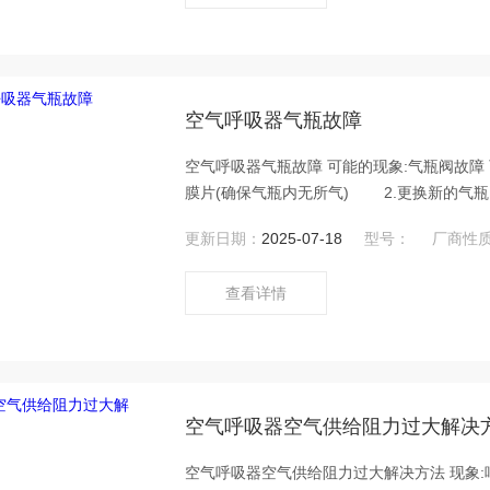
空气呼吸器气瓶故障
空气呼吸器气瓶故障 可能的现象:气瓶阀故障 可能原因： 1.安全膜片爆裂 2.其他 排除方法： 1.更换安全
膜片(确保气瓶内无所气) 2.更换新的气瓶,将换下的气瓶总成作好标记,由维修人员按气瓶阀修理程序进行
修理.在对气瓶阀进行任何修理之前,应确保气瓶内无气体 3.更换新的气瓶 济宁科尔
更新日期：
2025-07-18
型号：
厂商性
司、中屹消防公司维保空气
查看详情
空气呼吸器空气供给阻力过大解决
空气呼吸器空气供给阻力过大解决方法 现象:呼气阻力过大 可能原因： 1.面罩上呼气阀阀片发粘 排除方法：