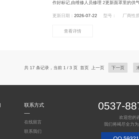
作好标记,由维修人员修理 2更新面罩里的供气阀 济宁科尔奇公司、山东莫尔斯公司、中屹消防公司维保空气
呼吸器 对于小问题及时排除，及时处理能够避免很多不必要的麻烦 及时的解决各类问题，能够更高效的提高
更新日期：
2026-07-22
型号：
厂商性
空气呼吸器的寿命 为战时出勤
查看详情
共 17 条记录，当前 1 / 3 页 首页 上一页
下一页
0537-88
们
联系方式
欢迎您的
在线留言
我们将竭尽全力为
联系我们
QQ
59321