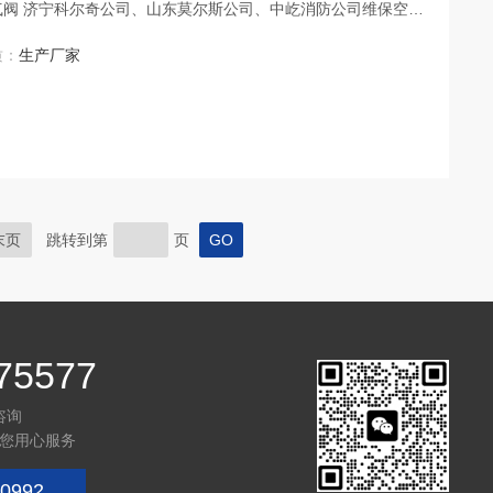
质：
生产厂家
带来更多济宁科尔奇公司、山东莫尔斯公司、中屹消防公司
末页
跳转到第
页
75577
咨询
您用心服务
0992