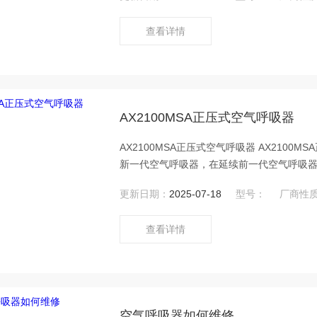
度；拉链式肩带，方便互换操作等诸多改进
查看详情
AX2100MSA正压式空气呼吸器
AX2100MSA正压式空气呼吸器 AX2100MSA正压式空气呼吸器梅思安AX2100空气呼吸器，作为MSA推出的
新一代空气呼吸器，在延续前一代空气呼吸
提升佩戴舒适性以及使用灵活性。通过升级
更新日期：
2025-07-18
型号：
厂商性
护；更换背板，提高背负贴合度；拉链式肩
用
查看详情
空气呼吸器如何维修