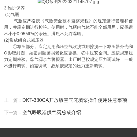
3.维护保养
(1)气瓶
气瓶应严格按《气瓶安全技术监察规程》的规定进行管理和使
用，并应定期进行检验。使用时，气瓶内气体不能全部用尽，应保留
不小于0.05MPa的余压。满瓶不允许曝晒。
(2)集成组合式减压器
①减压部分。应定期用高压空气吹洗或用擦洗一下减压器外壳和
O形密封圈，如密封圈磨损老化应更换。②中压安全阀。应按规定压
力定期校验。③气源余气警报器。出厂时已按规定压力调试好，一般
不进行调试。如需调试，必须按规定的压力重新调试。
上一篇：
DKT-330CA开放版空气充填泵操作使用注意事项
下一篇：
空气呼吸器供气阀总成介绍