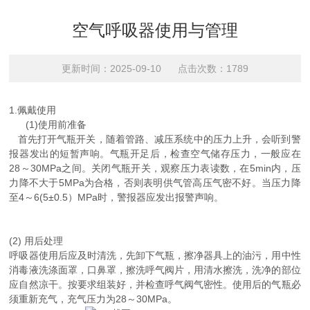
空气呼吸器使用与管理
更新时间：2025-09-10 点击次数：1789
1.佩戴使用
(1)使用前准备
首先打开气瓶开关，随着管路、减压系统中的压力上升，会听到警
报器发出的短暂声响。气瓶开足后，检查空气储存压力，一般应在
28～30MPa之间。关闭气瓶开关，观察压力表读数，在5min内，压
力降不大于5MPa为合格，否则表明供气管高压气密不好。当压力降
至4～6(5±0.5）MPa时，警报器应发出报警声响。
(2) 用后处理
呼吸器使用后应及时清洗，先卸下气瓶，擦净器具上的油污，用中性
消毒液洗涤面罩，口鼻罩，擦洗呼气阀片，用清水擦洗，洗净的部位
应自然凉干。按要求组装好，并检查呼气阀气密性。使用后的气瓶必
须重新充气，充气压力为28～30MPa。