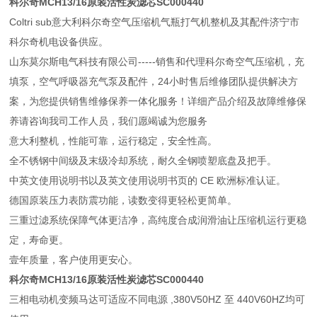
科尔奇MCH13/16原装活性炭滤芯SC000440
Coltri sub意大利科尔奇空气压缩机气瓶打气机整机及其配件济宁市
科尔奇机电设备供应。
山东莫尔斯电气科技有限公司-----销售和代理科尔奇空气压缩机，充
填泵，空气呼吸器充气泵及配件，24小时售后维修团队提供解决方
案，为您提供销售维修保养一体化服务！详细产品介绍及故障维修保
养请咨询我司工作人员，我们愿竭诚为您服务
意大利整机，性能可靠，运行稳定，安全性高。
全不锈钢中间级及末级冷却系统，耐久全钢喷塑底盘及把手。
中英文使用说明书以及英文使用说明书页的 CE 欧洲标准认证。
德国原装压力表防震功能，读数变得更轻松更简单。
三重过滤系统保障气体更洁净，高纯度合成润滑油让压缩机运行更稳
定，寿命更。
壹年质量，客户使用更安心。
科尔奇MCH13/16原装活性炭滤芯SC000440
三相电动机变频马达可适应不同电源 ,380V50HZ 至 440V60HZ均可