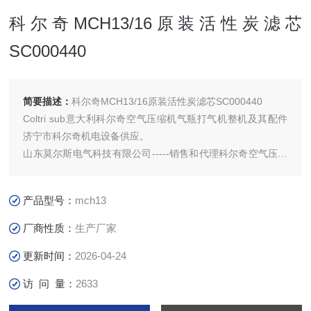
科尔奇MCH13/16原装活性炭滤芯
SC000440
简要描述：
科尔奇MCH13/16原装活性炭滤芯SC000440
Coltri sub意大利科尔奇空气压缩机气瓶打气机整机及其配件
济宁市科尔奇机电设备供应。
山东莫尔斯电气科技有限公司-----销售和代理科尔奇空气压缩
机，充填泵，空气呼吸器充气泵及配件，24小时售后维修团队
提供解决方案，为您提供销售维修保养一体化服务！详细产品
产品型号：
mch13
介绍及故障维修保养请咨
厂商性质：
生产厂家
更新时间：
2026-04-24
访 问 量：
2633