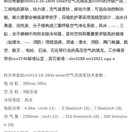
科尔奇新款mch13-16-18/et smart空气充填泵是coltri的升级产品，
三相电机驱动，动力强，充气速度快，移动方便，可选自动控制功
能。耐久喷塑全钢底座带把手，压缩机护罩采用流线型设计，油水分
离器、活性炭、分子筛构成三重呼吸空气净化系统，风冷，---，三
缸，全不锈钢中间和末级冷却器，是对空间和重量要求较高的领域
（如潜水、---、消防）理想选择。用途：潜水、消防、阀门检漏、航
空、航天 、电站、石油、石化等行业的高压空气的填充。工作噪音
符合iso3746标准认定，其它标准：din3188 en12021 cga e
科尔奇新款mch13-16-18/et smart空气充填泵技术参数：
电 动 机：380vac 50hz
空 压 机：3级压缩
冷却系统：风冷
电机功率：4.0kw（mch-13）；5.5kw(mch-16)；7.5kw(mch-18)
供 气 量：235l/min（mch-13）；315 l/min(mch-16)；330 l/min(mc
h-18)