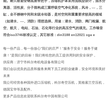
能。耐久喷塑全钢底座带把手，压缩机护罩采用流线型设计，油水分
离器、活性炭、分子筛构成三重呼吸空气净化系统，风冷，---，三
缸，全不锈钢中间和末级冷却器，是对空间和重量要求较高的领域
（如潜水、---、消防）理想选择。用途：潜水、消防、阀门检漏、航
空、航天 、电站、石油、石化等行业的高压空气的填充。工作噪音
符合iso3746标准认定，其它标准：din3188 en12021 cga e
每一份产品，每一份放心"我们的庄严！“服务于安全！服务于健
康！"是我们的目标！我们将给您的员工提供周到的安全保护 。
供应商：济宁市科尔奇机电设备有限公司
我们会以优良的品质和服务来阁下员工的职业健康，安全环境和美好
未来
我公司经营各种国外进口压缩机，科尔奇空压机，英格索兰空压机，
德国宝华等及配件。
更多产品信息欢迎联系科尔奇中国有限公司