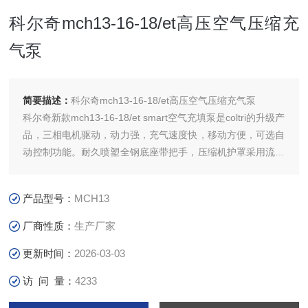
科尔奇mch13-16-18/et高压空气压缩充
气泵
简要描述：
科尔奇mch13-16-18/et高压空气压缩充气泵
科尔奇新款mch13-16-18/et smart空气充填泵是coltri的升级产
品，三相电机驱动，动力强，充气速度快，移动方便，可选自
动控制功能。耐久喷塑全钢底座带把手，压缩机护罩采用流线
型设计，油水分离器、活性炭、分子筛构成三重呼吸空气净化
系统，风冷，---，三缸，全不锈钢中间和末级冷却器，是对空
产品型号：
MCH13
间和重量要求较高的领域
厂商性质：
生产厂家
更新时间：
2026-03-03
访 问 量：
4233