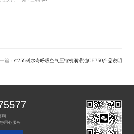
一篇：
st755科尔奇呼吸空气压缩机润滑油CE750产品说明
75577
咨询
您用心服务