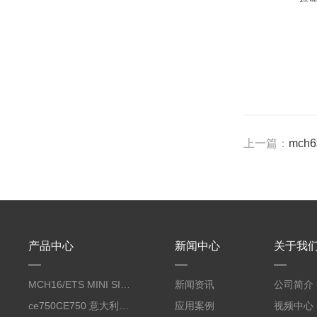
上一篇：
mc
产品中心
新闻中心
关于我
MCH16/ETS MINI SILENT EVO呼吸空气压缩机
新闻资讯
公司简介
ce750CE750 意大利科尔奇CE750合成润滑油 coltri
应用案例
视频中心