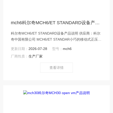
mch6科尔奇MCH6/ET STANDARD设备产品说明
科尔奇MCH6/ET STANDARD设备产品说明 供应商：科尔
奇中国有限公司 MCH6/ET STANDAR小巧的移动式正压式
空气呼吸器填充泵，具有目前市场上小巧体积,轻的重量，
更新日期：
2026-07-28
型号：
mch6
可以轻松的放入小汽车后备箱内.压缩机采用四级压缩机压
厂商性质：
生产厂家
缩,具有高的压缩效率,采用活性碳分子筛过重过滤器,产出
的呼吸空气纯净无异味,符合欧盟EN12021标准.
查看详情