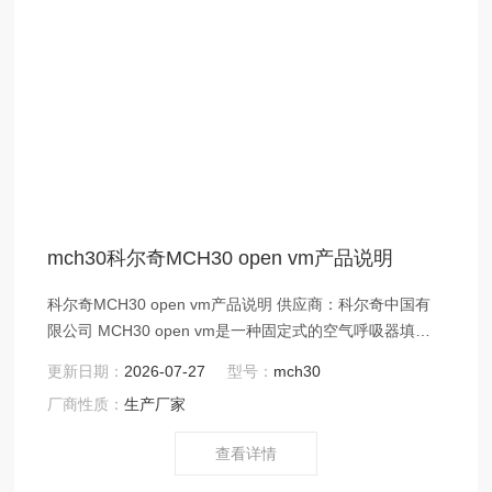
mch30科尔奇MCH30 open vm产品说明
科尔奇MCH30 open vm产品说明 供应商：科尔奇中国有
限公司 MCH30 open vm是一种固定式的空气呼吸器填充
泵，半封闭结构，自动控制,可大大减少人为的误操
更新日期：
2026-07-27
型号：
mch30
作.MCH30 open vm具有极快的充气速度,适用于消防支队,
厂商性质：
生产厂家
化工厂等空气呼吸器配备较多的单位建设空气呼吸器充气
站.
查看详情