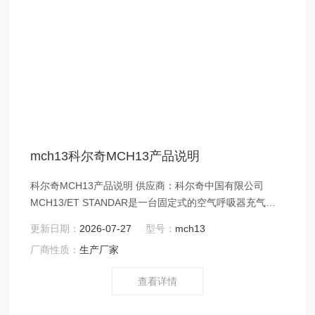
mch13科尔奇MCH13产品说明
科尔奇MCH13产品说明 供应商：科尔奇中国有限公司
MCH13/ET STANDAR是一台固定式的空气呼吸器充气
泵，但其相对较小的体积和重量，又具有一定的可移动
更新日期：
2026-07-27
型号：
mch13
性，兼具固定式充气泵的充气速度，使用性能和可靠性，
厂商性质：
生产厂家
又具有便携式充气泵的可移动性。
查看详情