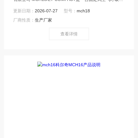
充气泵，全封闭结构,可降低运转噪音，自动控制,可大大减
更新日期：
2026-07-27
型号：
mch18
少人为的误操作,具有自动排污,自动停机,一键启动,可快速
厂商性质：
生产厂家
设定所需的工作压力,具有两条充气软管,可同时为两只气瓶
充气,并具有低油位保护,反相缺相保护,过热保护功能.
查看详情