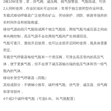
2根10M支管，罩，供气阀、减压阀、残气报警器、气瓶组成。可供
2人同时使用，作业区域长可达50米；常用于独立密闭型作业环境。
车载式移动呼吸器广泛使用在矿山、劳动保护、消防、铁路等场所的
长时间作业和抢险救援。
移动气源由四只气瓶组成两个独立气瓶组，两组气瓶与减压器之间由
单向阀控制，高压气源不会在两组气瓶间产生倒灌回流。
气瓶可逐只、逐组开启使用，也可以全部开启同时使用，视具体需要
而定。
车载空气呼吸器每组气瓶有一个泄压阀，可泄去高压管内的高压气
体，便于更换气瓶，但不会泄下减压器输出端的低压气体和另一组气
瓶内的气体。
移动长管空气呼吸器（四瓶）
其组成部分：不锈钢小推车、碳纤维气瓶、供气管、减压器、供气阀
和罩等部件 。
4个或2个碳纤维气瓶（可选6.8L、9L气瓶配置）