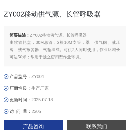
ZY002移动供气源、长管呼吸器
简要描述：
ZY002移动供气源、长管呼吸器
由软管轮盘，30M总管，2根10M支管，罩，供气阀、减压
阀、残气报警器、气瓶组成。可供2人同时使用，作业区域长
可达50米；常用于独立密闭型作业环境。
车载式移动呼吸器广泛使用在矿山、劳动保护、消防、铁路等
产品型号：
ZY004
场所的长时间作业和抢险救援。
厂商性质：
生产厂家
移动气源由四只气瓶组成两个独立气瓶组，两组气瓶与减压器
更新时间：
2025-07-18
之间由单向阀控制，高
访 问 量：
2305
产品咨询
联系我们