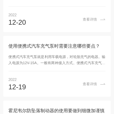
仪、手持式气体检测仪、固定式气体检测仪、在线式气体检测
仪等。主要利用气体传感器来检测环境中存在的气体种类，气
2022
体传感器是用来检测气体的成份和含量的传感器。常用气体检
查看详情
12-20
测仪的人都有碰到仪器闹情绪的时候。但又不得不管，拿去维
修的话，费时不说费钱，中创汇安告诉大家，其实有些小问题
我们自己是可以动手处理的。首先我们要回分析一些现象以及
原因：现象1：探测器不能标定。原因可能是：传感器坏...
使用便携式汽车充气泵时需要注意哪些要点？
便携式汽车充气泵就是利用车载电源，对轮胎充气的电器。输
入电源为12V-15A。一般有两种接入方式。便携式汽车充气泵
使用时需要注意的要点：1.不允许在超过空压机额定工作压力
的情况下使用:2.储气罐内有气压时小要松动仔何连接件:3.电
2022
源插头未拔出不要拆卸电气部件:4.停机后必须关闭电源，拔掉
查看详情
12-19
插头:5.不要在超过额定电压+5%、-10%的情况下使用:6.安全
阀的工作压力出厂时已经调好，用户不要随意调节安全阀，以
免发生危险:7.用户每月应拉动一次安全阀拉环，以免堵塞或卡
死;8.不要用...
霍尼韦尔防坠落制动器的使用要做到细微加谨慎