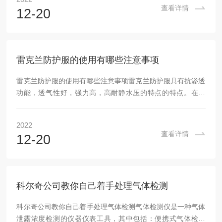
净的空气环境中准备开机；2、长按主机上橙色圆形按钮3秒，
查看详情
12-20
两声“嘀”声过后仪器开始自检，约需20秒；3、随后主机提示
将所有数据归零，单击橙色圆形按钮将检测数据归零，仪器进
入正常检测模式；4、当任何一种处于检测中的气体浓度超过
预设报警值时，主机发出报警信号（报警信号包...
雷克兰防护服的使用有哪些注意事项
雷克兰防护服的使用有哪些注意事项雷克兰防护服具有抗渗透
功能，透气性好，强力高，高耐静水压的特点的特点。在石
油、化工、消防、实验室等行业中应用比较多，也是我们比较
常见的一种身体防护用品之一。但是在使用过程中难免有一些
2022
因素导致防化服的寿命减少，那么应该注意哪些事情呢?怎样
查看详情
12-20
避免呢?使用雷克兰防护服需注意哪些事情1、使用时应该避免
放热反应：在工作中有一些化学物质与水反应后产生热量。如
果防化服防护的是这种化学物物质，那么在进行防化服洗消时
有可能由于高热而被损坏。所以我们应该在对防化服洗...
科尔奇公司教你自己着手处理气体检测
科尔奇公司教你自己着手处理气体检测气体检测仪是一种气体
泄露浓度检测的仪器仪表工具，其中包括：便携式气体检测