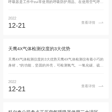
呼吸器是工作中zui常使用的呼吸防护用品。在使用空气呼吸
器时可能会因为操作不当或者配件损坏造成故障产生，空气呼
吸器漏气是空气呼吸器zui常见的故障之一，下面和还有小编
2022
一起去了解一下梅思安正压空气呼吸器漏气的原因及解决方
查看详情
12-21
法。1、呼吸面罩密封性能不好或者没有佩戴好面罩。自给式
空气呼吸器气体zui后是到达面罩内供给呼吸的，如果面罩漏
气的话，那么气体就会排出到面罩外，从而导致使用时间变
短，这是长江的原因，大家在使用自给式空气呼吸器...
天鹰4X气体检测仪度的3大优势
天鹰4X气体检测仪度的3大优势天鹰4X气体检测仪有着小巧的
身材，*的功能，坚固的外壳，可检测氧气、一氧化碳、硫化
氢、二氧化硫等多种气体。其出众的设计及的功能，能经受恶
略环境的严峻考验，可广泛应用于石油石化、化工、钢铁、建
2022
筑、消防、公用事业等领域。天鹰4X气体检测仪持久耐用如外
查看详情
12-21
观所见，天鹰4X多种气体探测仪对LEL，XO，H2S和O2的检
测持久耐用且功能*。密封的外壳提供IP67（防尘防水）的防
护等级确保其坚固耐用的特性，在6米的跌落实验中被摔到混
凝土地面也安然无恙。按键越大，...