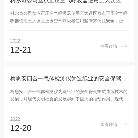
科尔奇公司盘点正压空气呼吸器使用三大误区
科尔奇公司盘点正压空气呼吸器使用三大误区盘点正压空气呼
吸器使用三大误区正压空气呼吸器使用起来方便且安全，正压
空气呼吸器背起来也很舒适轻松，而且碳纤维的气瓶只需要三
年或者是五年检测一回，这样避免了检测次数的频繁。而以前
2022
使用的钢瓶的空气呼吸器则是非常的不安全，由于它主要是使
查看详情
12-21
用的板材拉伸的工艺来制造的轻型钢瓶，这样主要是容易与空
气经常接触造成腐蚀，而且也容易碰裂，并且佩戴起来不是很
方便，有些笨重，所以不同于碳纤维瓶相类似，这样导致空气
呼吸器的钢瓶使用的时间段，而且非常不安全，造成了...
梅思安四合一气体检测仪为造纸业的安全保驾护航
梅思安四合一气体检测仪为造纸业的安全保驾护航造纸技术的
发展，对现代文明社会的发展起到了巨大的推动作用。现代的
造纸技术不仅用于传统的书写、印刷技术，也被用于一些工艺
品、日常用品的制作。经过现代工艺的改良，现代的造纸可以
2022
分为制浆、调制、抄造、加工、漂白等主要步骤，然而在一些
查看详情
12-20
造纸步骤中会产生硫化氢气体、可燃气等气体，对造纸人员和
生产带来隐患，如何正确使用梅思安四合一气体检测仪对一些