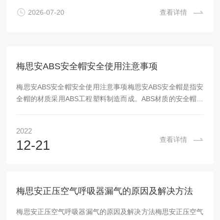
组、密封件稳定工作的核心耗材。山东莫尔斯电气科技有限公
2026-07-20
查看详情
司作为国内专业宝华空压机整机、原厂配件配套服务商，长期
面向全国消防、应急、工矿单位提供标准化维保配套方案。本
文系统梳理N28...
梅思安ABS安全帽安全使用注意事项
梅思安ABS安全帽安全使用注意事项梅思安ABS安全帽是指安
全帽的材质采用ABS工程塑料制造而成。ABS材质的安全帽具
有高抗冲击性和能力。适用于电力、化工、石油、建筑，林
业、港口，冶金等行业。由于使用的坏境因素，它的使用更需
2022
谨慎。梅思安ABS安全帽安全使用注意事项：1.佩戴前，应检
查看详情
12-21
查安全帽各配件有无破损，装配是否牢固，帽衬调节部分是否
卡紧，插口是否牢靠，绳带是否系紧等，若帽衬与帽壳之间的
距离不在25~50mm之间，应用顶绳调节到规定的范围。确信
各部件完好后方可使用；2、根据使用...
梅思安正压空气呼吸器漏气的原因及解决方法
梅思安正压空气呼吸器漏气的原因及解决方法梅思安正压空气