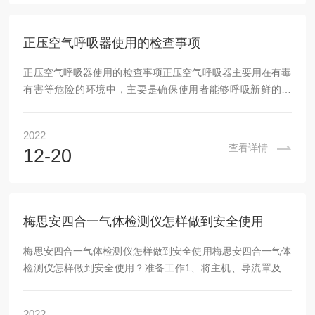
危险气体的检测仪，成为了各造纸厂家对员工作业培训的必然
科目，保障造纸企业安全生产。在造纸的制浆过程中，...
正压空气呼吸器使用的检查事项
正压空气呼吸器使用的检查事项正压空气呼吸器主要用在有毒
有害等危险的环境中，主要是确保使用者能够呼吸新鲜的空
气，因此为了空气呼吸器的正常使用，我们需要经常对其个部
件及整体性能做安全检查工作。正压空气呼吸器使用前检查要
2022
点1.检查空气呼吸器背具是否完好无损，左右肩带、左右腰带
查看详情
12-20
缝合线是否断裂。2.空气呼吸器供给阀的动作是否灵活，与中
压导管的连接是否牢固。3.空气呼吸器气源压力表能否正常指
示压力。4.检查正压式消防空气呼吸器罩的镜片、系带、环状
密封、呼气阀、吸气阀是否完好，和供给阀的连...
梅思安四合一气体检测仪怎样做到安全使用
梅思安四合一气体检测仪怎样做到安全使用梅思安四合一气体
检测仪怎样做到安全使用？准备工作1、将主机、导流罩及采
样软管可靠连接。2、若使用人员随身携该设备，则不需安装
导流罩和采样管。梅思安四合一气体检测仪使用操作1、在洁
2022