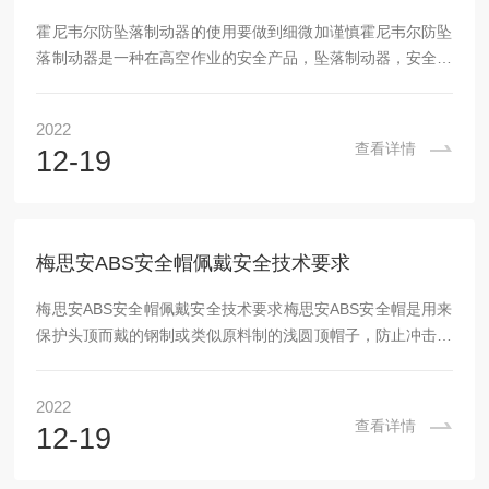
霍尼韦尔防坠落制动器的使用要做到细微加谨慎霍尼韦尔防坠
落制动器是一种在高空作业的安全产品，坠落制动器，安全带
缓冲器，速差防坠器，缓冲式坠落制动器也就是说如果有人在
高空作业，就可以佩戴本产品，他不限制用品的高度和位置坠
2022
落制动器。由于使用环境的特殊性，霍尼韦尔防坠落制动器的
查看详情
12-19
使用要特别的小心：每次使用安全带时，必须作一次外观检
查，在使用过程中，也注意查看，在半至1年内要试验一次。
霍尼韦尔防坠落制动器以主部件不损坏为要求，如发现有破损
变质情况及时反映，并停止使用，以保操作安全。防坠落...
梅思安ABS安全帽佩戴安全技术要求
梅思安ABS安全帽佩戴安全技术要求梅思安ABS安全帽是用来
保护头顶而戴的钢制或类似原料制的浅圆顶帽子，防止冲击物
伤害头部的防护用品。材质采用ABS工程塑料制造而成。ABS
材质的安全帽具有高抗冲击性和力。综合性能较好,冲击强度
2022
较高,化学稳定性,电绝缘性能良好，流动性比HIPS差一点，比
查看详情
12-19
PMMA、PC等好，柔韧性好。那么，梅思安ABS安全帽的佩
戴有哪些要求呢？1．佩戴前，应检查安全帽各配件有无破