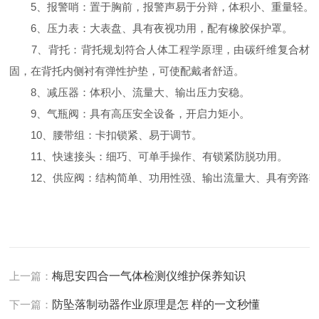
5、报警哨：置于胸前，报警声易于分辩，体积小、重量轻。
6、压力表：大表盘、具有夜视功用，配有橡胶保护罩。
7、背托：背托规划符合人体工程学原理，由碳纤维复合材料
固，在背托内侧衬有弹性护垫，可使配戴者舒适。
8、减压器：体积小、流量大、输出压力安稳。
9、气瓶阀：具有高压安全设备，开启力矩小。
10、腰带组：卡扣锁紧、易于调节。
11、快速接头：细巧、可单手操作、有锁紧防脱功用。
12、供应阀：结构简单、功用性强、输出流量大、具有旁路输
上一篇：
梅思安四合一气体检测仪维护保养知识
下一篇：
防坠落制动器作业原理是怎 样的一文秒懂