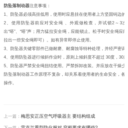
防坠落制动器
注意事项：
1、防坠器必须高挂低用，使用时应悬挂在使用者上方坚固钝边的
2、使用防坠器前应对安全绳 、外观做检查，并试锁2～3
出“嗒"、“嗒"声；用力猛拉安全绳，应能锁止。松手时安全绳应
拉出一些安全绳即可）。如有异常即停止使用。
3、防坠器关键零部件已做耐磨、耐腐蚀等特种处理，并经严密调
4、使用防坠器进行倾斜作业时，原则上倾斜度不超过 30度，3
5、防坠器严禁安全绳扭结使用。严禁拆卸改装。并应放在干燥少
防坠落制动器工作原理不复杂，却关系着使用者的生命安全，各
操作。
上一篇：
梅思安正压空气呼吸器主 要结构组成
下一篇：
雷克兰重型防化服对 穿戴要求有哪些?