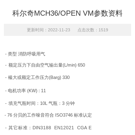
科尔奇MCH36/OPEN VM参数资料
更新时间：2022-11-23 点击次数：1519
-
类型
消防呼吸用气
-
额定压力下自由空气输出量
(
L
/
min
) 650
-
樶大或额定工作压力
(
Barg
) 330
-
电机功率
(
KW
)
: 1
1
-
填充气瓶时间：
10
L
气瓶：
3
分钟
-
7
6
分贝的工作噪音符合
ISO
3746
标准认定
-
其它标准：
DIN
3188
EN
12021
CGA
E