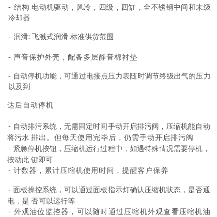
-
结
构
电动机驱动，风冷，四级，四缸，全不锈钢中间和末级
冷却器
-
润
滑
:
飞溅式润滑
标准供货范围
-
声音保护外壳，配备多层静音棉衬垫
-
自动停机功能，可通过电接点压力表随时调节终级出气的压力
以及
到
达后自动停机
-
自动排污系统，无需固定时间手动开启排污阀，压缩机能自动
将污
水
排
出。但每天使用完毕后，仍需手动开启排污阀
-
紧急停机按钮，压缩机运行过程中，如遇特殊情况需要停机，
按动
此
键
即可
-
计数器，累计压缩机使用时间，提醒客户保养
-
面板操控系统，可以通过面板指示灯确认压缩机状态，是否通
电，
是
否
可以运行等
-
外观油位监控器，可以随时通过压缩机外观查看压缩机油