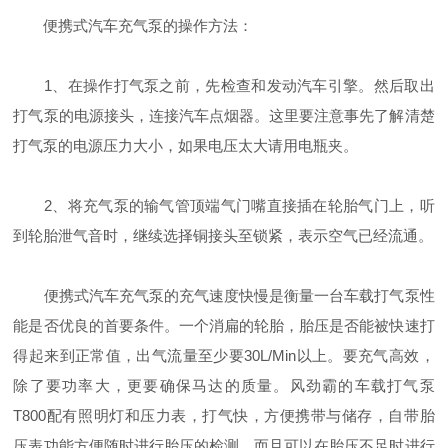
便携式汽车充气泵的操作方法：
1、在操作打气泵之前，先检查和发动汽车引擎。然后取出
打气泵的电源接头，连接汽车点烟器。这里要注意事先了解清楚
打气泵的电源压力大小，如果电压太大请用电瓶夹。
2、将充气泵的输气管顶端气门嘴直接插在轮胎气门上，听
到轮胎泄气音时，继续选择铜接头至锁紧，表示空气已经流通。
便携式汽车充气泵的充气速度快慢是衡量一台车载打气泵性
能是否优良的首要条件。一个消扁的轮胎，胎压是否能被快速打
得起来到正常值，出气流量至少要30L/Min以上。要充气高效，
除了要功率大，更要确保马达的质量。风劲霸的车载打气泵
T800配有照明灯和压力表，打气快，方便携带与储存，自带胎
压表功能方便随时进行胎压的检测，而且可以在胎压不足时进行