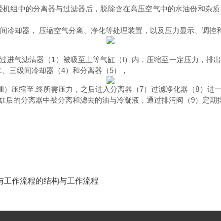
经机组中的分离器与过滤器后，脱除含在高压空气中的水油份和杂
，级间冷却器， 压缩空气分离、净化等处理装置，以及压力显示、调
过进气滤清器（1）被吸至上等气缸（I）内，压缩至一定压力，排出
、三级间冷却器（4）和分离器（5），
Ⅲ）压缩至.终所需压力，之后进入分离器（7）过滤净化器（8）进
缸后的分离器中被分离和滤去的油与冷凝液，通过排污阀（9）定期
与工作流程的结构与工作流程