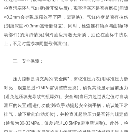
检查活塞环与气缸壁(拆开泵头后)，观察活塞环是否有磨损(间隙
>0.2mm会导致压缩效率下降，需更换)、气缸内壁是否有拉伤
(划痕深度>0.3mm需珩磨修复)。同时，检查连杆轴承与曲轴(转
动部件)的润滑情况(润滑油应清澈无杂质，油位在油标中线以
上，不足时需添加同型号润滑油)。
三、安全保障：
压力控制是填充泵的“安全阀”，需校准压力表(用标准压力源
对比，误差超过±1MPa需调整或更换)，确保其能显示当前压力
(避免超压填充导致气瓶爆炸)。安全阀(当压力超过设定值时自动
泄压的装置)需进行功能测试(手动提起安全阀手柄，确认能正常
排气，放下后能自动复位)，并检查其起跳压力是否符合规定值
(通常为30-33MPa，偏差超过±0.5MPa需重新调整)。此外，检
查压力开关(控制泵启停的压力传感器)的灵敏度(通过模拟压力变