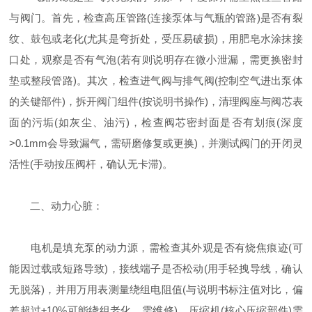
与阀门。首先，检查高压管路(连接泵体与气瓶的管路)是否有裂
纹、鼓包或老化(尤其是弯折处，受压易破损)，用肥皂水涂抹接
口处，观察是否有气泡(若有则说明存在微小泄漏，需更换密封
垫或整段管路)。其次，检查进气阀与排气阀(控制空气进出泵体
的关键部件)，拆开阀门组件(按说明书操作)，清理阀座与阀芯表
面的污垢(如灰尘、油污)，检查阀芯密封面是否有划痕(深度
>0.1mm会导致漏气，需研磨修复或更换)，并测试阀门的开闭灵
活性(手动按压阀杆，确认无卡滞)。
二、动力心脏：
电机是填充泵的动力源，需检查其外观是否有烧焦痕迹(可
能因过载或短路导致)，接线端子是否松动(用手轻拽导线，确认
无脱落)，并用万用表测量绕组电阻值(与说明书标注值对比，偏
差超过±10%可能绕组老化，需维修)。压缩机(核心压缩部件)需