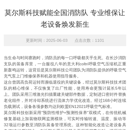
莫尔斯科技赋能全国消防队 专业维保让
老设备焕发新生
更新时间：2025-06-03 点击次数：1101
当生命与时间赛跑时，消防员的每一口呼吸都关乎生死。在长沙消防
支队的装备库里，一台服役八年的意大利coltri呼吸空气压缩机正重
新轰鸣运转，这背后是莫尔斯科技公司团队为消防队提供的呼吸空气
充气泵上门维修保养和机器使用指导服务。
这台曾因高负荷运转而濒临退役的关键设备，经过莫尔斯科技技术团
队的精心维保，不仅恢复了出厂性能，使用寿命更预计延长5年以
上。团队采用三维激光扫描重建关键部件数据，定制进口密封件替换
老化组件，并对冷却系统进行流体力学优化改造。经过168小时连续
负载测试，设备各项参数均达到欧盟EN12021呼吸空气标准。
莫尔斯科技创新采用"预防性维护+预测性保养"双模式，在传统机械
修复基础上加装物联网监测模块，可实时传输转速、温度、振动等
32项运行参数至消防队装备管理系统。这种智能化改造让老设备具