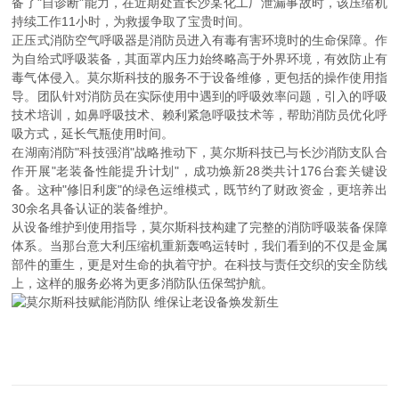
备了"自诊断"能力，在近期处置长沙某化工厂泄漏事故时，该压缩机
持续工作11小时，为救援争取了宝贵时间。
正压式消防空气呼吸器是消防员进入有毒有害环境时的生命保障。作
为自给式呼吸装备，其面罩内压力始终略高于外界环境，有效防止有
毒气体侵入。莫尔斯科技的服务不于设备维修，更包括的操作使用指
导。团队针对消防员在实际使用中遇到的呼吸效率问题，引入的呼吸
技术培训，如鼻呼吸技术、赖利紧急呼吸技术等，帮助消防员优化呼
吸方式，延长气瓶使用时间。
在湖南消防"科技强消"战略推动下，莫尔斯科技已与长沙消防支队合
作开展"老装备性能提升计划"，成功焕新28类共计176台套关键设
备。这种"修旧利废"的绿色运维模式，既节约了财政资金，更培养出
30余名具备认证的装备维护。
从设备维护到使用指导，莫尔斯科技构建了完整的消防呼吸装备保障
体系。当那台意大利压缩机重新轰鸣运转时，我们看到的不仅是金属
部件的重生，更是对生命的执着守护。在科技与责任交织的安全防线
上，这样的服务必将为更多消防队伍保驾护航。