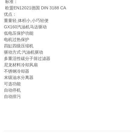
标准：
欧盟EN12021德国 DIN 3188 CA
优点：
重量轻,体积小,小巧轻便
GX160汽油机马达驱动
低电压保护功能
电机过热保护
四缸四级压缩机
驱动方式:汽油机驱动
多重活性碳分子筛过滤器
尼龙材料冷却风扇
不锈钢冷却器
末级油水分离器
可选功能
自动停机
自动排污