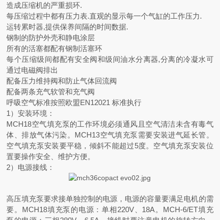
造成压缩机的严重损环.
每压缩过程中都有压力表.直观的显示每一个气缸的工作压力.
运转累时器,提供保养间隔的时间数据.
钢制的防护外壳和静电涂层
所有的活塞都配有钢制活塞环
每个压缩级间都配有安全阀和级间油水分离器,分离的冷凝水可
通过电磁阀排出
配备压力维持阀和防止气体回流阀
配备两条充气软管和充气阀
呼吸空气标准按照欧盟EN12021 标准执行
1）安装环境：
MCH18空气填充泵的工作环境必须通风且空气清洁未含有毒气
体、排放气体污染。MCH13空气填充泵需要安装进气延长管。
空气填充泵安装要平稳，倾斜不能超过5度。空气填充泵安装位
置要操作安全、维护方便。
2）电源接线：
高压填充泵要求接单独控制的电源，电源的容量要满足电机的需
要。MCH18填充泵的电源：单相220V、18A。MCH-6/ET填充