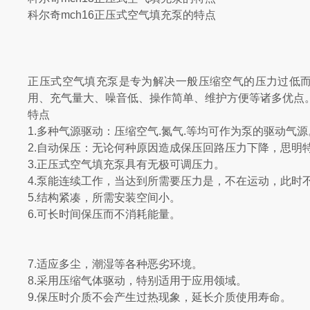
科尔奇mch16正压式空气填充泵的特点
正压式空气填充泵是专为解决一般压缩空气的压力过低
用、充气量大、噪音低、操作简单、维护方便等诸多优点
特点
1.多种气源驱动：压缩空气.氮气.等均可作为泵的驱动气源
2.自动保压：无论何种原因造成保压回路压力下降，思明
3.正压式空气填充泵具有无极可调压力。
4.泵能连续工作，当达到所需要压力是，不在运动，此时
5.结构紧凑，所需安装空间小。
6.可长时间保压而不消耗能量。
7.适应多尘，潮湿等各种恶劣环境。
8.采用压缩气体驱动，特别适用于应用领域。
9.保压时介质不会产生过热现象，延长介质使用寿命。