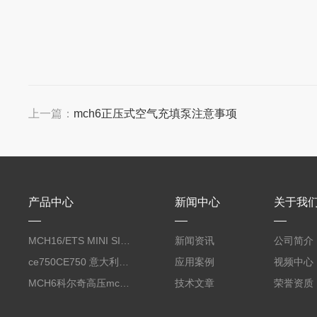
上一篇：
mch6正压式空气充填泵注意事项
产品中心
新闻中心
关于我
MCH16/ETS MINI SILENT EVO呼吸空气压缩机
新闻资讯
公司简介
ce750CE750 意大利科尔奇CE750合成润滑油 coltri
应用案例
视频中心
MCH6科尔奇高压mch6正压式空气充气泵
技术文章
荣誉资质