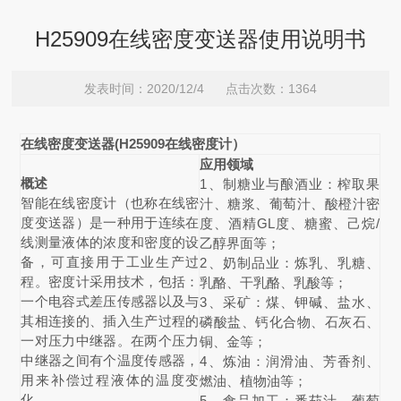
H25909在线密度变送器使用说明书
发表时间：2020/12/4 点击次数：1364
在线密度变送器
(
H25909在线密度
计）
应用领域
概述
1、制糖业与酿酒业：榨取果
智能在线密度计（也称在线密
汁、糖浆、葡萄汁、酸橙汁密
度变送器）是一种用于连续在
度、酒精GL度、糖蜜、己烷/
线测量液体的浓度和密度的设
乙醇界面等；
备，可直接用于工业生产过
2、奶制品业：炼乳、乳糖、
程。密度计采用技术，包括：
乳酪、干乳酪、乳酸等；
一个电容式差压传感器以及与
3、采矿：煤、钾碱、盐水、
其相连接的、插入生产过程的
磷酸盐、钙化合物、石灰石、
一对压力中继器。在两个压力
铜、金等；
中继器之间有个温度传感器，
4、炼油：润滑油、芳香剂、
用来补偿过程液体的温度变
燃油、植物油等；
化。
5、食品加工：番茄汁、葡萄