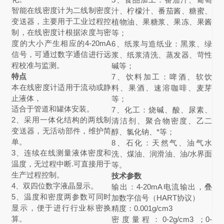
智能在线密度计为二线制密度
汁、柠檬汁、番茄酱、糖蜜、
变送器，主要用于工业过程控
植物油、果糖浆、果冻、果酱
制，在线密度计根据浓度与密
等；
度的大小产生相应的4-20mA
6、纸浆与造纸业：黑浆、绿
信号，可通过数字通信进行远
浆、纸浆清洗、蒸发器、苛性
程校准与监测。
碱等；
特点
7、饮料加工：啤酒、软饮
本在线密度计
适用于流动或静
料、果酒、速溶咖啡、麦芽
止液体，
等；
适合于管道和罐体安装。
7、化工：烧碱、酸、尿素、
2、采用一体化结构的两线制
清洁剂、聚合物密度、乙二
变送器，无活动部件，维护简
醇、氯化钠、*等；
单。
8、石化：天然气、油气水
3、连续在线测量液体密度和
洗、煤油、润滑油、油/水界面
温度，无过程中断.可直接用于
等
。
生产过程控制。
技术参数
4、双四位数字液晶显示。
输出：4-20mA电流输出，叠
5、温度和密度两参数可同时
加数字信号（HART协议）
显示，便于进行行业标密换
精度：0.001g/cm3
算。
密度量程：0-2g/cm3 ；0-