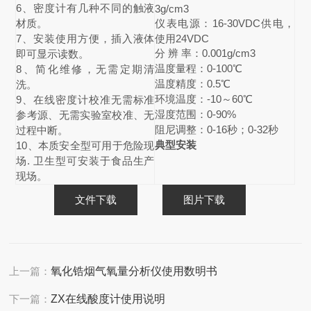
6、密度计有几种不同的触液
3g/cm3
材质。
仪表电源：16-30VDC供电，
7、安装使用方便，插入液体
使用24VDC
分 辨 率：0.001g/cm3
即可显示读数。
温度量程：0-100℃
8、简化维修，无需定期清
温度精度：0.5℃
洗。
环境温度：-10～60℃
9、在线密度计校准无需标准
湿度范围：0-90%
参考源、无需实验室校准、无
阻尼调整：0-16秒；0-32秒
过程中断。
典型安装
10、本质安全型可用于危险现
场. 卫生型可安装于食品生产
现场。
文件下载
图片下载
上一篇：
氧化锆烟气氧量分析仪使用数明书
下一篇：
ZX在线酸度计使用说明