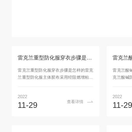
雷克兰重型防化服穿衣步骤是怎样的
雷克兰重型防化服穿衣步骤是怎样的雷克
雷克兰酸
兰重型防化服主体胶布采用经阻燃增粘处
克兰酸碱
理的锦丝绸布，双面涂覆阻燃防化面胶制
酸强碱等
成，主体胶布遇火只产生炭化，不溶滴，
保护工作
2022
2022
又能保持良好强度。防护范围为有毒气
等物品对
查看详情
11-29
11-2
体、酸性溶剂、高温液体，材料可以防护
防酸碱服
多达240多种包括常见的工业用化学品及
性材料制
化学事故中常见的化学品，呼吸器内置
能与防腐
式，可与所有品牌呼吸器配合使用。雷克
的物品时