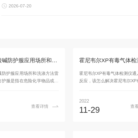
化维保配套方案。本文系统梳理N28...
2026-07-20
雷克兰酸碱防护服应用场所和洗涤方法
碱防护服应用场所和洗涤方法雷
霍尼韦尔XP有毒气体检测仪通
防护服是指在危险化学物品或强
反应，该怎么解决霍尼韦尔XP
腐蚀性强的工作服场所中，为了
测仪是一类检测氢气浓度的检
人员免受化学物品以及强酸强碱
类氢气检测仪能够帮助我们实
2022
人体造成伤害而穿着的工作服。
中的氢气浓度，这类检测设备
查看详情
查
9
11-29
的面料主要采用具有良好耐腐蚀
使用方便，是一种电子类型仪
成，它能够起到良好的防渗透功
够实时将检测数据显示在检测
蚀功能，当遇到具有强烈腐蚀性
上，方便我们查看，这类气体
，穿着防酸碱服可以有效的规避
经常被用于各种安全防护上使