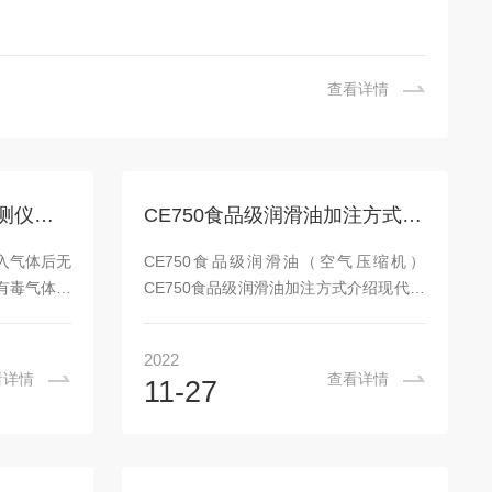
查看详情
霍尼韦尔XP有毒气体检测仪通入气体后无反应，该怎么解决
CE750食品级润滑油加注方式介绍
入气体后无
CE750食品级润滑油（空气压缩机）
有毒气体检
CE750食品级润滑油加注方式介绍现代社
测设备，这
会的生活节奏之快，消防事业始终是人类
时检测环境
永远都必须面对的事情，然而消防事业的
2022
体积小巧，
其中一个点就是救援，消防队员迅速出动
看详情
查看详情
11-27
器仪表，能
赶赴现场进行扑救,在火灾现场，有毒气体
仪的显示屏
弥漫，特殊环境大气中含氧量不足，和没
报警器设备
有空气的场所，我们需要清洁且能够持续
用。它里面
供气的呼吸空气压缩机为生命提供续供