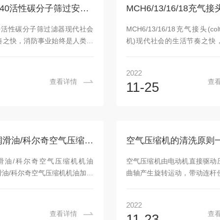
强酸强碱溅到防酸碱服上时，其
只能安装一个气体传感器，只
SC000340活性碳分子筛过安装机器
强烈的腐蚀，不会出现渗透与焦
装的气体传感器的种类还是比
料采用专门的器材进行缝合，了
具有坚固耐久的外壳；体积小
340活性碳分子筛过滤器现代社会
MCH6/13/16/18充气接头(col
好的保护性能。另外还有手套配
坚固，防冲击，可应对各种天
奏之快，消防事业始终是人类永
机)现代社会的生活节奏之快
...
点。霍尼...
面对的事情，然而消防事业的其
始终是人类永远都必须面对的
就是救援，消防队员迅速出动赶
消防事业的其中一个点就是救
2022
行扑救,在火灾现场，有毒气体弥
员迅速出动赶赴现场进行扑救
查看详情
查
5
11-25
环境大气中含氧量不足，和没有
场，有毒气体弥漫，特殊环境
所，我们需要清洁且能够持续供
量不足，和没有空气的场所，
空气压缩机为生命提供续供气。
洁且能够持续供气的呼吸空气
防及水下救援前线的消防战士.他
命提供续供气。对于在消防及
工作条件下，他们冒着危险为社
线的消防战士.他们在危险工作
ST755润滑油/科尔奇空气压缩机机油加注方式介绍
空气压缩机的清洗原则
谐保障，他们应当得到.品质的
们冒着危险为社会提供和谐保
ISUB高压呼吸空气压缩机为他们
当得到.品质的COLTRISUB
5润滑油/科尔奇空气压缩机机油
空气压缩机由电动机直接驱动
保障，呼吸道干净纯净的...
压缩机为他们的安...
润滑油/科尔奇空气压缩机机油加注
曲轴产生旋转运动，带动连杆
现代社会的生活节奏之快，消防
往复运动，引起气缸容积变化
是人类永远都必须面对的事情，
内压力的变化，通过进气阀使
2022
事业的其中一个点就是救援，消
气滤清器(消声器)进入气缸，
查看详情
查
5
11-23