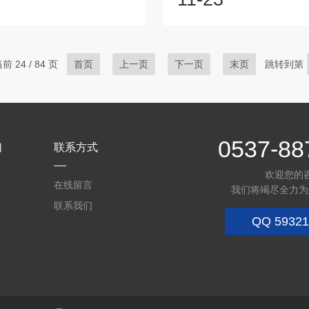
速出动赶赴现场进行扑救,在火灾
中，由于气缸容积的缩小，压
毒气体弥漫，特殊环境大气中含
排气阀的作用，经排气管，单
，和没有空气的场所，我们需要
阀)进入储气罐，当排气压力
够持续供气的呼吸空气压缩机为
力0.7MPa时由压力开关控
 24 / 84 页
首页
上一页
下一页
末页
跳转到第
续供气。对于在消防及水下救援
机。当储气罐压力降至0.5--0.
防战士.他们在危险工作条件下，
力开关自动联接启动。空气压
危险为社会提供和谐保障，他们
导致设备被水垢堵塞，将会使
质的COLTRISUB高...
能耗增加、寿命缩短。如果水垢不
0537-88
们
联系方式
欢迎您的
在线留言
我们将竭尽全力为
联系我们
QQ
59321