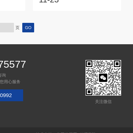
缩空气经过
气压缩机用润滑油，食品级润滑油，沉淀
向阀(止回
物极少，无碳化效应，特别是阀门上，具
达到额定压
有良好的抗腐蚀性，耐高温，延长机器寿
制而自动停
命。如果不慎倒入其他润滑油，请用
页
6MPa时压
ST755润滑油进行清洗。二、科尔奇
缩机运行会
COLTRI157合成润滑油添加事项：每次
效率降低、
开机之前，用油尺检测润滑油的多少，小
能被...
心使用油尺，确保油尺插...
75577
咨询
您用心服务
0992
关注微信