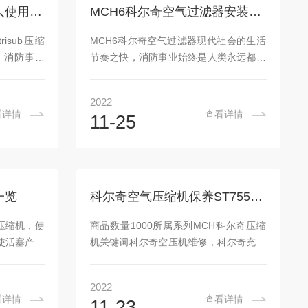
是可供它安
气。对于在消防及水下救援前线的消防战
MCH6/13/16/18充气接头使用技巧
MCH6科尔奇空气过滤器安装机器方策
较多的。其
士.他们在危险工作条件下，他们冒着危险
、重量轻；
为社会提供和谐保障，他们应当得到.品质
trisub压缩
MCH6科尔奇空气过滤器现代社会的生活
气状况等特
的COLTRISUB高压呼吸空气压缩机为...
，消防事业
节奏之快，消防事业始终是人类永远都必
事情，然而
须面对的事情，然而消防事业的其中一个
援，消防队
点就是救援，消防队员迅速出动赶赴现场
2022
,在火灾现
进行扑救,在火灾现场，有毒气体弥漫，特
看详情
查看详情
11-25
大气中含氧
殊环境大气中含氧量不足，和没有空气的
我们需要清
场所，我们需要清洁且能够持续供气的呼
压缩机为生
吸空气压缩机为生命提供续供气。对于在
水下救援前
消防及水下救援前线的消防战士.他们在危
条件下，他
险工作条件下，他们冒着危险为社会提供
一览
科尔奇空气压缩机保养ST755润滑油添加注意事项
障，他们应
和谐保障，他们应当得到.品质的
高压呼吸空气
COLTRISUB高压呼吸空气压缩机为他们
压缩机，使
商品数量1000所属系列MCH科尔奇压缩
的安全提供保障呼吸空气压缩机空气过滤
使活塞产生
机关键词科尔奇空压机维修，科尔奇充气
器,能...
。由于气缸
泵保养，MCH6空压机维修，MCH13充气
空气经过空
泵保养，MCH16填充泵配件一、润滑油
2022
在压缩行程
特点：COLTRIOILST755润滑油润滑油空
看详情
查看详情
11-23