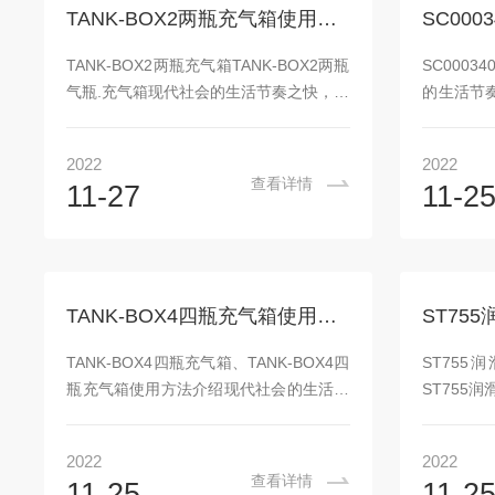
兰重型防化服使用前的检查：使用者在使
危险，当
TANK-BOX2两瓶充气箱使用技巧使用操作简介
用之前一定要检查它的完好性，查看外面
不会受到
的部分是否遭受到污染，缝线的部分是否
化。其面
TANK-BOX2两瓶充气箱TANK-BOX2两瓶
SC000
存在开裂的状态，衣服有没有破损的地
其具有良
气瓶.充气箱现代社会的生活节奏之快，消
的生活节
方，穿戴之前的检...
备，从而起到
防事业始终是人类永远都必须面对的事
远都必须
情，然而消防事业的其中一个点就是救
中一个点
2022
2022
援，消防队员迅速出动赶赴现场进行扑救,
赴现场进
查看详情
11-27
11-2
在火灾现场，有毒气体弥漫，特殊环境大
漫，特殊
气中含氧量不足，和没有空气的场所，我
空气的场
们需要清洁且能够持续供气的呼吸空气压
气的呼吸
缩机为生命提供续供气。对于在消防及水
对于在消
下救援前线的消防战士.他们在危险工作条
们在危险
TANK-BOX4四瓶充气箱使用方法介绍奇妙
件下，他们冒着危险为社会提供和谐保
会提供和
障，他们应当得到.品质的COLTRISUB高
COLTR
TANK-BOX4四瓶充气箱、TANK-BOX4四
ST75
压呼吸空气压缩机为他们的安...
的安全提供
瓶充气箱使用方法介绍现代社会的生活节
ST755
奏之快，消防事业始终是人类永远都必须
方式介绍
面对的事情，然而消防事业的其中一个点
事业始终
2022
2022
就是救援，消防队员迅速出动赶赴现场进
然而消防
查看详情
11-25
11-2