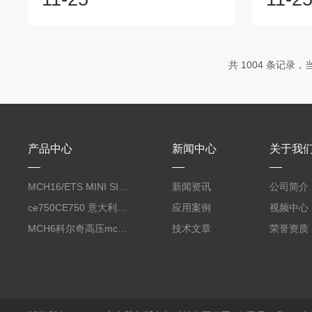
行扑救,在火灾现场，有毒气体弥漫，特殊
防队员迅
环境大气中含氧量不足，和没有空气的场
现场，有
所，我们需要清洁且能够持续供气的呼吸
氧量不足
空气压缩机为生命提供续供气。对于在消
清洁且能
共 1004 条记录，当前
防及水下救援前线的消防战士.他们在危险
生命提供
工作条件下，他们冒着危险为社会提供和
前线的消
谐保障，他们应当得到.品质的
他们冒着
COLTRISUB高压呼吸空气压缩机为...
应当得到.品
产品中心
新闻中心
关于我
MCH16/ETS MINI SILENT EVO呼吸空气压缩机
新闻资讯
公司简介
ce750CE750 意大利科尔奇CE750合成润滑油 coltri
应用案例
视频中心
MCH6科尔奇高压mch6正压式空气充气泵
技术文章
荣誉资质