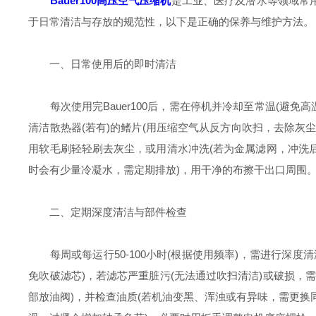
Bauer100高压空气压缩机
是工业、医疗及潜水等领域常用
于日常清洁与存放的规范性，以下是正确的保养与维护方法。
一、日常使用后的即时清洁
每次使用完Bauer100后，需在停机并冷却至常温(避免
清洁散热器(若有)的鳍片(用压缩空气从反方向吹扫，去除灰尘
用软毛刷轻轻刷去灰尘，或用清水冲洗(若为金属滤网，冲洗后
时会有少量冷凝水，需定期排放)，用干净的布擦干出口周围
二、定期深度清洁与部件检查
每周或每运行50-100小时(根据使用频率)，需进行深度清
免吹破滤芯)，若滤芯严重脏污(无法通过吹扫清洁)或破损，
部放油阀)，并检查油质(若机油变黑、浑浊或有异味，需更换同