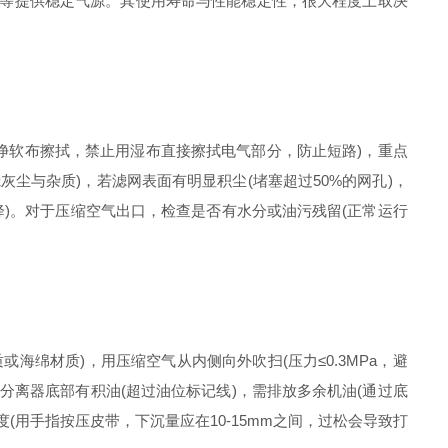
设备等提供稳定气源。其使用寿命与性能稳定性，很大程度上取决
干净软布擦拭，禁止用湿布直接擦拭电气部分，防止短路)，重点
灰尘与杂质)，若滤网表面有明显积尘(堵塞超过50%的网孔)，
降)。对于压缩空气出口，检查是否有水分或油污残留(正常运行
海绵材质)，用压缩空气从内侧向外吹扫(压力≤0.3MPa，避
分离器底部有积油(超过油位标记线)，需排放多余机油(通过底
(用手指按压皮带，下沉量应在10-15mm之间，过松会导致打