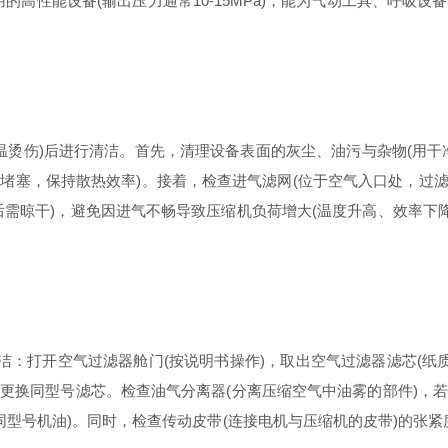
的高性能设备(输出压力通常10-15MPa)，能为气动工具、呼吸
高温烫伤)后进行清洁。首先，清理设备表面的灰尘、油污与杂物(用
堵塞，保持散热效率)。接着，检查进气滤网(位于空气入口处，过滤
需晾干)，避免因进气不畅导致压缩机负荷增大(温度升高、效率下
。
洁：打开空气过滤器舱门(按说明书操作)，取出空气过滤器滤芯(纸质或
需更换同型号滤芯。检查油气分离器(分离压缩空气中油雾的部件)，若
型号机油)。同时，检查传动皮带(连接电机与压缩机的皮带)的张紧度