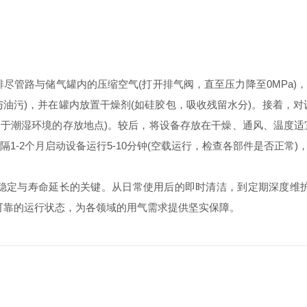
。
，排尽管路与储气罐内的压缩空气(打开排气阀，直至压力降至0MP
油污)，并在罐内放置干燥剂(如硅胶包，吸收残留水分)。接着，对设
于潮湿环境的存放地点)。较后，将设备存放在干燥、通风、温度适宜(
每隔1-2个月启动设备运行5-10分钟(空载运行，检查各部件是否正
稳定与寿命延长的关键。从日常使用后的即时清洁，到定期深度维护
效、可靠的运行状态，为各领域的用气需求提供坚实保障。