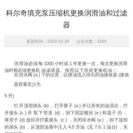
科尔奇填充泵压缩机更换润滑油和过滤
器
更新时间：2023-02-28 点击次数：2260
润滑油必须
每
1000
小时或
1
年更换一次，每次更换润滑
油时都必须更换机
油
滤请器。按照以下所述更换机油：
在
排水阀
(
a
) 下的位置，以便油流入排出的油接收器 (接收
器容量至少为
5
升
)
打
开
顶部插头
(
b
) ，打开塞子 (
a
) 并让所有的油流出，拧
开接头 (
c
) 并
取下管道
(
d
) ，拆下固定螺丝 (
e
) 和盖子 (
f
) ，
将管子 (
d
) 放回并拧紧接头
(
c
) ，关闭排水阀 (
a
) ，卸下顶部
的插头 (
b
) ，从顶部油塞中注入
4.5
升
油
(
见
7.6. 1
油台
) ，关