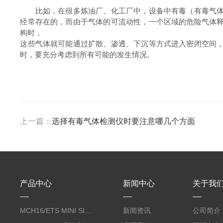
比如，在很多炼油厂、化工厂中，设备中有毒（有毒气体
经常存在的，而由于气体的可流动性，一个区域的危险气体
构时，
这些气体就可能通过扩散、渗透、下沉等方式进入密闭空间
时，要充分考虑到所有可能的发生情况。
上一篇：
选择有毒气体检测仪时要注意哪几个方面
产品中心
新闻中心
关于我
MCH16/ETS MINI SILENT EVO呼吸空气压缩机
新闻资讯
公司简介