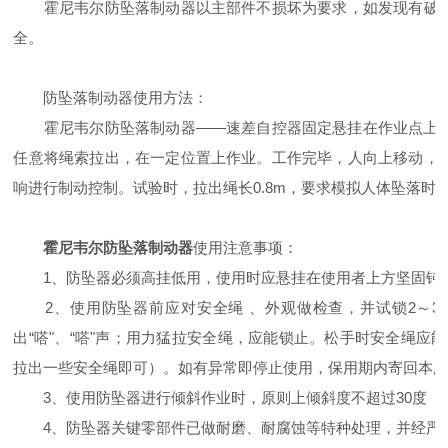
霍尼韦尔防坠落制动器以主部件不损坏为要求，如发现有破损
全。
防坠落制动器使用方法：
霍尼韦尔防坠落制动器——速差自控器固定悬挂在作业点上方
任意将绳索拉出，在一定位置上作业。工作完毕，人向上移动，
响进行制动控制。试验时，拉出绳长0.8m，要求模拟人体坠落时下
霍尼韦尔防坠落制动器
使用注意事项：
1、防坠器必须高挂低用，使用时应悬挂在使用者上方坚固钝
2、使用防坠器前应对安全绳 、外观做检查，并试锁2～3
出“嗒"、“嗒"声；用力猛拉安全绳，应能锁止。松手时安全绳应
拉出一些安全绳即可）。如有异常即停止使用，保用期内寄回本
3、使用防坠器进行倾斜作业时，原则上倾斜度不超过30度 ，
4、防坠器关键零部件已做耐磨、耐腐蚀等特种处理，并经严