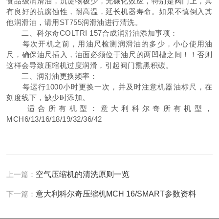
食品级润滑油，沉淀物极少，无碳化效应，特别是阀门上，具
有良好的抗腐蚀性，耐高温，延长机器寿命。如果不慎倒入其
他润滑油，请用ST755润滑油进行清洗。
二、科尔奇COLTRI 157合成润滑油添加事项：
每次开机之前，用油尺检测润滑油的多少，小心使用油
尺，确保油尺插入，油面必须位于油尺的两凹槽之间！！否则
这样会导致压缩机过度润滑，引起阀门熏黑积碳。
三、润滑油更换频率：
每运行1000小时更换一次，并及时注意机器油标尺，在
刻度线下，缺少时添加。
适合所有机型：意大利科尔奇所有机型，
MCH6/13/16/18/19/32/36/42
上一篇：
空气压缩机的清洗原则一览
下一篇：
意大利科尔奇压缩机MCH 16/SMART参数资料