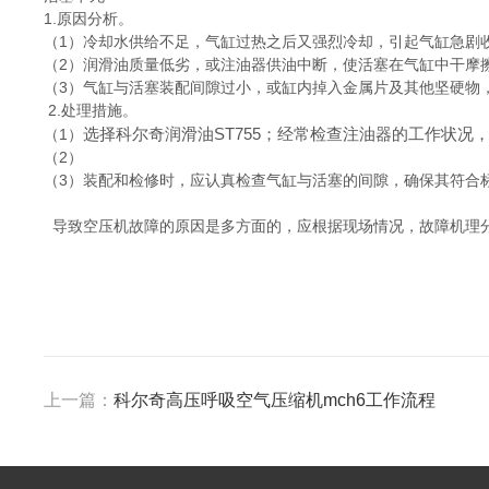
1.原因分析。
（1）冷却水供给不足，气缸过热之后又强烈冷却，引起气缸急剧
（2）润滑油质量低劣，或注油器供油中断，使活塞在气缸中干摩
（3）气缸与活塞装配间隙过小，或缸内掉入金属片及其他坚硬物
2.处理措施。
选择科尔奇润滑油ST755；经常检查注油器的工作状况
（1）
（2）
（3）装配和检修时，应认真检查气缸与活塞的间隙，确保其符合
导致空压机故障的原因是多方面的，应根据现场情况，故障机理
上一篇：
科尔奇高压呼吸空气压缩机mch6工作流程