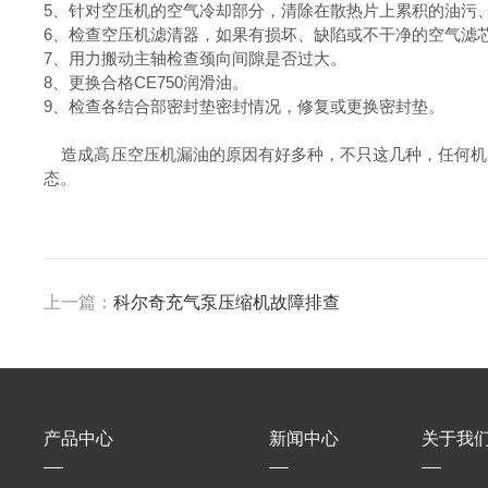
5、针对空压机的空气冷却部分，清除在散热片上累积的油污
6、检查空压机滤清器，如果有损坏、缺陷或不干净的空气滤
7、用力搬动主轴检查颈向间隙是否过大。
8、更换合格CE750润滑油。
9、检查各结合部密封垫密封情况，修复或更换密封垫。
造成高压空压机漏油的原因有好多种，不只这几种，任何机
态。
上一篇：
科尔奇充气泵压缩机故障排查
产品中心
新闻中心
关于我