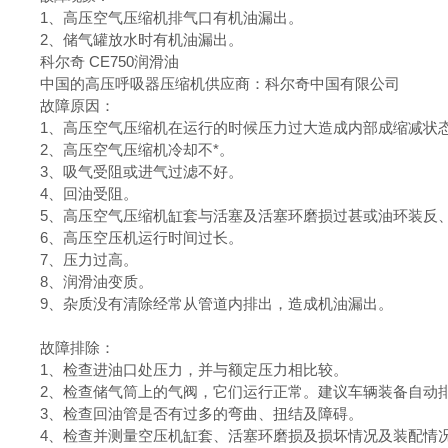
1、高压空气压缩机排气口有机油漏出。
2、储气罐放水时有机油漏出。
科尔奇 CE750润滑油
中国的高压呼吸器压缩机供应商：科尔奇中国有限公司
故障原因：
1、高压空气压缩机在运行的时候压力过大造成内部成缩减状
2、高压空气压缩机冷却不*。
3、吸气受阻或进气过滤不好。
4、回油受阻。
5、高压空气压缩机缸套与活塞及活塞环磨损过甚或油环装反
6、高压空压机运行时间过长。
7、压力过高。
8、润滑油变质。
9、杂质没有清除经常从管道内排出，造成机油漏出。
故障排除：
1、检查进油口处压力，并与额定压力相比较。
2、检查储气筒上的气阀，它们运行正常。建议车辆装备自动
3、检查回油管是否有过多的弯曲、扭结及障碍。
4、检查并测量空压机缸套、活塞环磨损及损坏情况及装配情