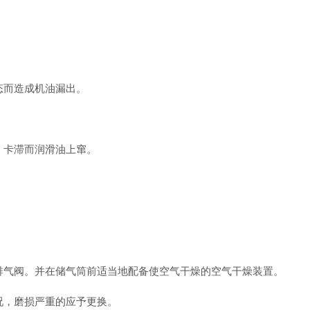
态而造成机油漏出。
、卡滞而润滑油上窜。
排气阀。并在储气筒前适当地配备使空气干燥的空气干燥装置。
况，磨损严重的应予更换。