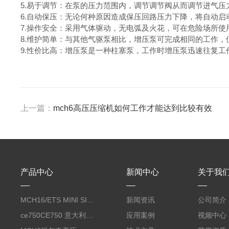
5.易于调节：在泵的压力范围内，调节调节阀从而调节进气
6.自动保压：无论何种原因造成保压回路压力下降，将自动
7.操作安全：采用气体驱动，无电弧及火花，可在危险场所使
8.维护简单：与其他气驱泵相比，增压泵可完成相同的工作
9.性价比高：增压泵是一种柱塞泵，工作时增压泵迅速往复工
上一篇：
​mch6高压压缩机如何工作才能达到比较有效
产品中心
新闻中心
关于我
MCH16/ETS MINI SILENT EVO呼吸空气压缩机
新闻资讯
公司简介
ce750CE750 意大利科尔奇CE750合成润滑油 coltri
应用案例
视频中心