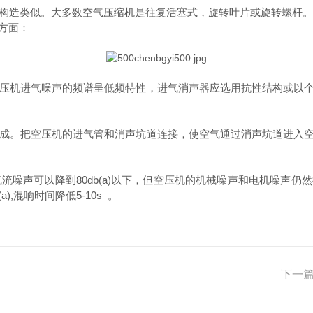
构造类似。大多数空气压缩机是往复活塞式，旋转叶片或旋转螺杆。
方面：
压机进气噪声的频谱呈低频特性，进气消声器应选用抗性结构或以个
成。把空压机的进气管和消声坑道连接，使空气通过消声坑道进入空
噪声可以降到80db(a)以下，但空压机的机械噪声和电机噪声仍
),混响时间降低5-10s 。
下一