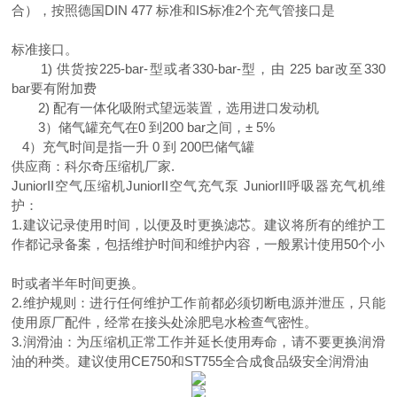
合），按照德国DIN 477 标准和IS标准2个充气管接口是
标准接口。
1) 供货按225-bar-型或者330-bar-型，由 225 bar改至330
bar要有附加费
2) 配有一体化吸附式望远装置，选用进口发动机
3）储气罐充气在0 到200 bar之间，± 5%
4）充气时间是指一升 0 到 200巴储气罐
供应商：科尔奇压缩机厂家.
JuniorII空气压缩机JuniorII空气充气泵 JuniorII呼吸器充气机维
护：
1.建议记录使用时间，以便及时更换滤芯。建议将所有的维护工
作都记录备案，包括维护时间和维护内容，一般累计使用50个小
时或者半年时间更换。
2.维护规则：进行任何维护工作前都必须切断电源并泄压，只能
使用原厂配件，经常在接头处涂肥皂水检查气密性。
3.润滑油：为压缩机正常工作并延长使用寿命，请不要更换润滑
油的种类。建议使用CE750和ST755全合成食品级安全润滑油