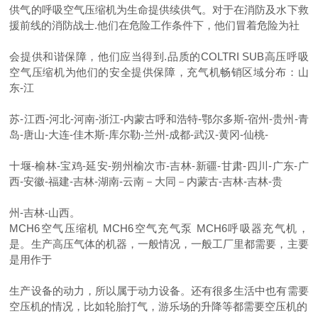
供气的呼吸空气压缩机为生命提供续供气。对于在消防及水下救
援前线的消防战士.他们在危险工作条件下，他们冒着危险为社
会提供和谐保障，他们应当得到.品质的COLTRI SUB高压呼吸
空气压缩机为他们的安全提供保障，充气机畅销区域分布：山
东-江
苏-江西-河北-河南-浙江-内蒙古呼和浩特-鄂尔多斯-宿州-贵州-青
岛-唐山-大连-佳木斯-库尔勒-兰州-成都-武汉-黄冈-仙桃-
十堰-榆林-宝鸡-延安-朔州榆次市-吉林-新疆-甘肃-四川-广东-广
西-安徽-福建-吉林-湖南-云南－大同－内蒙古-吉林-吉林-贵
州-吉林-山西。
MCH6空气压缩机 MCH6空气充气泵 MCH6呼吸器充气机，
是。生产高压气体的机器，一般情况，一般工厂里都需要，主要
是用作于
生产设备的动力，所以属于动力设备。还有很多生活中也有需要
空压机的情况，比如轮胎打气，游乐场的升降等都需要空压机的