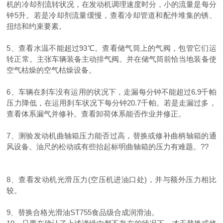
机的冷却剂流转状况，在发动机调理速度时分，小的流量是每分
钟5升。若是冷却剂流量缓慢，查看冷却管道和配件堆集的锈、
扭结和约束要素。
5、查看水温不能超过93℃。查看储气筒上的气阀，包管它们运
转正常。主张车辆装备主动排气阀。并在储气筒前恰当地装备使
空气枯燥的空气枯燥设备。
6、车辆在刹车没有运用的状况下，走漏每分钟不能超过6.9千帕
压力降低，在运用刹车状况下每分钟20.7千帕。若是走漏过多，
查看体系漏气并修补。查看卸荷体系能否作业并修正。
7、测验发动机曲轴箱压力能否过高，替换或修补曲柄轴箱的通
风设备。油尺的松动或有些抬起标明曲轴箱的压力有难题。??
8、查看发动机光滑压力(空压机进油口处)，并与额外压力相比
较。
9、替换合格光滑油ST755食品级合成润滑油。