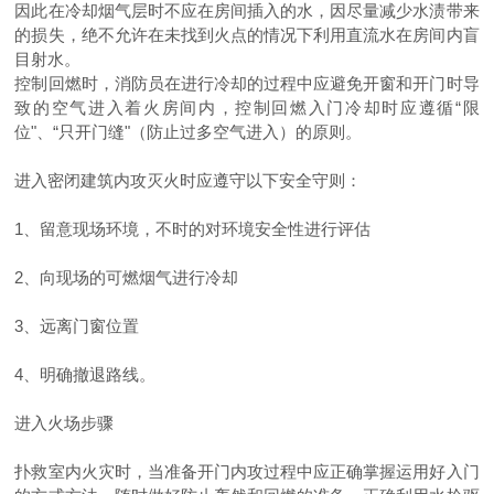
因此在冷却烟气层时不应在房间
插
入的水，因尽量减少水渍带来
的损失，绝不允许在未找到火点的情况下利用直流水在房间内盲
目射水。
控制回燃时，消防员在进行冷却的过程中应避免开窗和开门时导
致的空气进入着火房间内，控制回燃入门冷却时应遵循
“限
位"、“只开门缝"（防止过多空气进入）的原则。
进入密闭建筑内攻灭火时应遵守以下安全守则：
1
、留意现场环境，不时的对环境安全性进行评估
2
、向现场的可燃烟气进行冷却
3
、远离门窗位置
4
、明确撤退路线。
进入火场步骤
扑救室内火灾时，当准备开门内攻过程中应正确掌握运用好入门