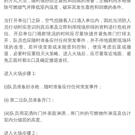
的方式方法，随时做好防止轰然和回燃的准备，正确利用水枪驱
除可燃烟气并降低室内温度，破坏其发生轰然和回燃的条件。
当打开单位门之际，空气也随着入口涌入单位内，因此当消防人
员行动时应意识到其后果及立即利用现场所得的资料进行危机评
估。开启单位门视察情况的时间应尽量快捷并避免将门打得太
开，队员也应随时准备应付任何突发事件，并不停地观察现场环
境的改变。若环境变差或未能受到控制，
便应考虑后退或撤
退，必要时应重组灭火策略。进入火场后，应尽量靠近地面、避
免正面对着出口及确定撤退途径。
进入火场步骤
1:
(i)
队员准备好水枪，随时准备应付任何突发事件；
(ii)
第二位队员准备开门；
(iii)
队员用花洒向门外表面淋洒，将门外的可燃物件淋湿及估计
室内分烟层的高度。
进入火场步骤
2
：