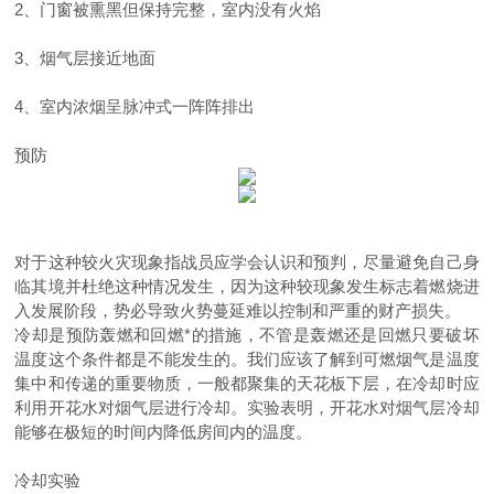
2
、门窗被熏黑但保持完整，室内没有火焰
3
、烟气层接近地面
4
、室内浓烟呈脉冲式一阵阵排出
预防
对于这种
较
火灾现象指战员应学会认识和预判，尽量避免自己身
临其境并杜绝这种情况发生，因为这种
较
现象发生标志着燃烧进
入发展阶段，势必导致火势蔓延难以控制和严重的财产损失。
冷却是预防轰燃和回燃*的措施，不管是轰燃还是回燃只要破坏
温度这个条件都是不能发生的。我们应该了解到可燃烟气是温度
集中和传递的重要物质，一般都聚集的天花板下层，在冷却时应
利用开花水对烟气层进行冷却。实验表明，开花水对烟气层冷却
能够在极短的时间内降低房间内的温度。
冷却实验