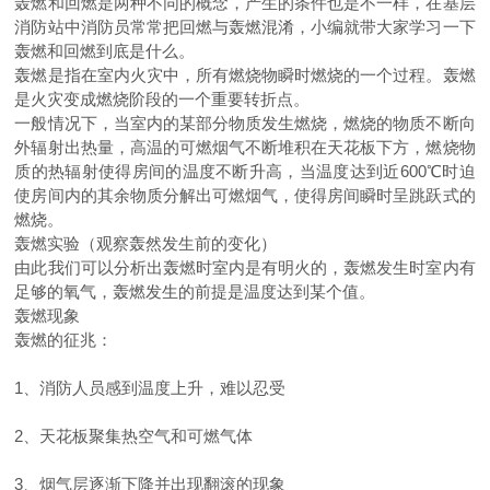
轰燃和回燃是两种不同的概念，产生的条件也是不一样，在基层
消防站中消防员常常把回燃与轰燃混淆，小编就带大家学习一下
轰燃和回燃到底是什么。
轰燃是指在室内火灾中，所有燃烧物瞬时燃烧的一个过程。轰燃
是火灾变成燃烧阶段的一个重要转折点。
一般情况下，当室内的某部分物质发生燃烧，燃烧的物质不断向
外辐射出热量，高温的可燃烟气不断堆积在天花板下方，燃烧物
质的热辐射使得房间的温度不断升高，当温度达到近
600
℃时迫
使房间内的其余物质分解出可燃烟气，使得房间瞬时呈跳跃式的
燃烧。
轰燃实验（观察轰然发生前的变化）
由此我们可以分析出轰燃时室内是有明火的，轰燃发生时室内有
足够的氧气，轰燃发生的前提是温度达到某个值。
轰燃现象
轰燃的征兆：
1
、消防人员感到温度上升，难以忍受
2
、天花板聚集热空气和可燃气体
3
、烟气层逐渐下降并出现翻滚的现象