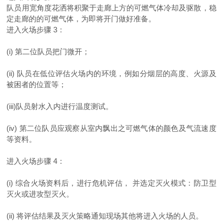
队员用宽角度花洒将积聚于走廊上方的可燃气体冷却及驱散，稳
定走廊的的可燃气体，为即将开门做好准备。
进入火场步骤
3
：
(i)
第二位队员把门微开；
(ii)
队员在低位评估火场内的环境，例如分烟层的高度、火源及
被困者的位置等；
(iii)
队员射水入内进行温度测试。
(iv)
第二位队员应观察从室内飘出之可燃气体的颜色及气流速度
等资料。
进入火场步骤
4
：
(i)
综合火场资料后，进行危机评估， 并选定灭火模式：防卫型
灭火或进攻型灭火。
(ii)
将评估结果及灭火策略通知现场其他将进入火场的人员。