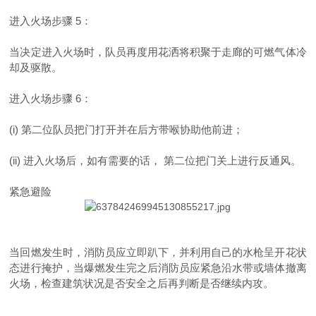
进入火场步骤
5
：
当决定进入火场时，
队员再度用花洒将积聚于走廊的可燃气体冷
却及驱散。
进入火场步骤
6
：
(i)
第二位队员把门打开并在
后方带喉协助他前进；
(ii)
进入火场后，如有需要的话， 第二位把门关上进行反通风。
紧急避险
当回燃发生时，消防员应立即趴下，并利用自己的水枪呈开花状
态进行掩护，当爆燃发生完之后消防员应紧急沿水带或墙体撤离
火场，检查建筑状况是否安全之后再判断是否继续内攻。