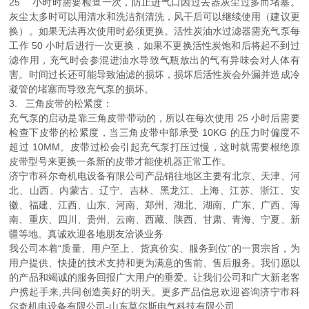
25 小时时需要检查一次，防止进气口因过去器灰尘过多而堵塞。
灰尘太多时可以用清水和洗洁剂清洗，风干后可以继续使用（建议更
换）。如果无法再次使用时必须更换。活性炭油水过滤器需充气泵每
工作 50 小时后进行一次更换，如果不更换活性炭饱和后将起不到过
滤作用，充气时会参混进油水导致气瓶放出的气有异味会对人体有
害。时间过长还可能导致油滤的损坏，损坏后活性炭会外漏并造成冷
凝管的堵塞而导致充气泵的损坏。
3. 三角皮带的松紧度：
充气泵的启动是靠三角皮带带动的，所以在每次使用 25 小时后需要
检查下皮带的松紧度，当三角皮带中部承受 10KG 的压力时偏度不
超过 10MM。皮带过松会引起充气泵打压过慢，这时就需要根绝原
皮带型号来更换一条新的皮带才能使机器正常工作。
济宁市科尔奇机电设备有限公司产品销往地区主要有北京、天津、河
北、山西、内蒙古、辽宁、吉林、黑龙江、上海、江苏、浙江、安
徽、福建、江西、山东、河南、郑州、湖北、湖南、广东、广西、海
南、重庆、四川、贵州、云南、西藏、陕西、甘肃、青海、宁夏、新
疆等地。真诚欢迎各地朋友洽谈业务
我公司本着“质量、用户至上、货真价实、服务到位”的一贯宗旨，为
用户提供、快捷的技术支持和更为满意的售前、售后服务。我们愿以
的产品和竭诚的服务回报广大用户的垂爱。让我们公司和广大新老客
户携起手来,共同创造美好的明天。更多产品信息欢迎咨询济宁市科
尔奇机电设备有限公司-山东莫尔斯电气科技有限公司